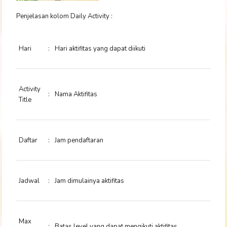
Penjelasan kolom Daily Activity :
Hari
:
Hari aktifitas yang dapat diikuti
Activity
:
Nama Aktifitas
Title
Daftar
:
Jam pendaftaran
Jadwal
:
Jam dimulainya aktifitas
Max
:
Batas level yang dapat mengikuti aktifitas